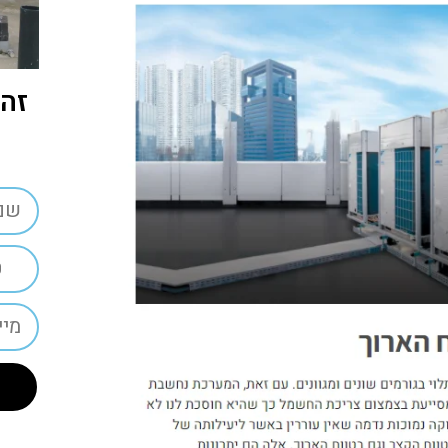
זה 
כ