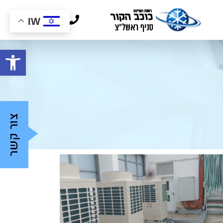
03-9624446
IW
פתח