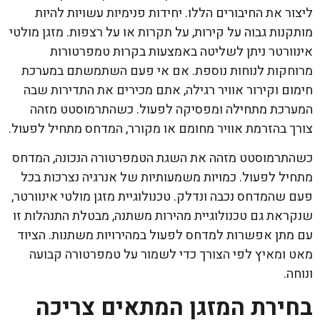
ליצור את החיבורים הללו. יחידות פנימיות עשויות להיות
מותקנות גבוה על קירות, על תקרות או על רצפות. מזגן מולטי
אינוורטר ניתן לשליטה באמצעות בקרות טמפרטורות
מרוחקות לנוחות נוספת. אם אי פעם השתמשתם במערכת
חימום וקירור אוויר רגילה, אתם מכירים את התדירות שבה
המערכת מתחילה ומפסיקה לפעול. כשהתרמוסטט מזהה
צורך בהזרמת אוויר מחומם או מקורר, המדחס מתחיל לפעול.
כשהתרמוסטט מזהה את השגת הטמפרטורה הנכונה, המדחס
מתחיל לפעול. כמויות משמעותיות של אנרגיה נצרכות בכל
פעם שהמדחס נכבה ונדלק. טכנולוגיית מזגן מולטי אינוורטר,
שנקראת גם טכנולוגיית מהירות משתנה, מבטלת התנהלות זו
עם מתן אפשרות למדחס לפעול במהירויות משתנות. הציוד
מאט ומאיץ לפי הצורך כדי לשמור על טמפרטורה קבועה
ונוחה.
בחירת המזגן המתאים צריכה