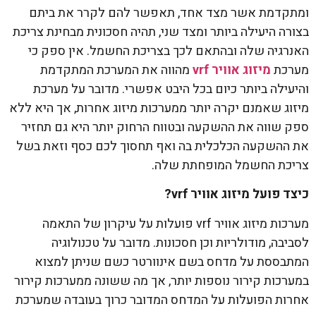
ומתקדמת אשר מצד אחד, תאפשר להם לקרר את ביתם
בצורה היעילה ביותר ומצד שני, תהיה חסכונית מבחינת צריכת
האנרגיה שלה ובהתאם לכך בצריכת החשמל. אין ספק כי
מערכת
מיזוג אוויר
vrf
מהווה את המערכת המתקדמת
והיעילה ביותר כיום בכל היבט אפשרי. מדובר על מערכת
מיזוג שאמנם יקרה יותר ממערכות מיזוג אחרות, אך היא ללא
ספק שווה את ההשקעה ובטווח הרחוק יותר היא גם תחזיר
את ההשקעה הכלכלית בה ואף תחסוך לכם כסף וזאת בשל
צריכת החשמל המופחתת שלה.
כיצד פועל מיזוג אוויר
vrf
?
מערכות מיזוג אוויר vrf פועלות על עיקרון של התאמה
לסביבה, מודולריות וכן חסכונות. מדובר על טכנולוגיה
המתבססת על מדחס בשם אינוורטר כשם שניתן למצוא
במערכות קירור נוספות יותר, אך מה ששונה ממערכות קירור
אחרות הפועלות על המדחס המדובר כרוך בעובדה שמערכת