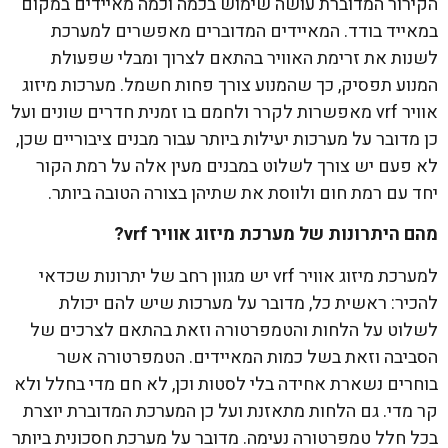
הקירור המדוברת עושה שימוש בכמה וכמה מאיידים במקום
במאייד בודד. המאיידים המדוברים מאפשרים למערכת
לשנות את זרימת האוויר בהתאם לצרוך ומבלי שפעולת
המנוע תפסיק, כך שהמנוע צורך פחות חשמל. מערכות מיזוג
אוויר vrf מאפשרות לקרר ולחמם בו זמנית חדרים שונים ועל
כן מדובר על מערכות יעילות ביותר עבור מבנים ציבוריים שכן,
לא פעם יש צורך לשלוט במבנים מעין אלה על רמת הקור
יחד עם רמת חום ולווסת את שתיהן בצורה הטובה ביותר.
מהם היתרונות של מערכת
מיזוג אוויר
vrf
?
למערכת מיזוג אוויר vrf יש מגוון רחב של יתרונות שכדאי
להכיר: ראשית כל, מדובר על מערכות שיש להם יכולת
לשלוט על הלחות והטמפרטורה וזאת בהתאם לצרכים של
הסביבה וזאת בשל כמות המאיידים. הטמפרטורה אשר
בוחרים נשארת אחידה בלי לסטות וכן, לא חם מדי בחלל ולא
קר מדי. גם הלחות מתאזנת ועל כן המערכת המדוברת יוצרת
בכל חלל טמפרטורה נעימה. מדובר על מערכת חסכונית ביותר