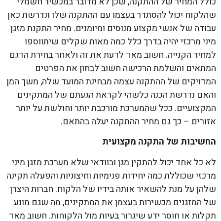
כולל המחיר של ההתקנה, שכן לא מדובר במכשיר חשמלי
שהלקוח יכול להסתדר בעצמו עם ההתקנה שלו ונדרשת כאן
עבודה של אנשי מקצוע מנוסים ומיומנים. מחיר התקנת מזגן
מיני מרכזי יהיה בדרך כלל כמה מאות שקלים שיתווספו
למחיר הקנייה. חשוב מאד לדעת את זה ולאחר בחירת הדגם
המתאים והשלמת הרכישה חשוב לבחון את הפרטים
המדויקים של ההתקנה עצמה מבחינת המועד שלה, משך המן
והאם נדרשת הכנה כלשהי לקראת הגעתם של המתקינים
המקצועיים. ככל שהמערכת מורכבת יותר וחולשת על יותר
אזורים – כך גם מחיר ההתקנה יעלה בהתאם.
החשיבות של התקנה מקצועית
לא כל אחד יכול להתקין מגן ובוודאי שלא מערכת מזגן מיני
מרכזי שכוללת כמה יחידות פנימיות וחיצוניות והפעלה תקינה
שלהן על מנת להשאיר אותה בידיו של הלקוח. חברות היצרן
של המזגנים מכשירות בעצמן את המתקינים, מה שגם מונע
תקלות או חוסר ידע שיגרור בעיות מול הלקוחות. חשוב מאד