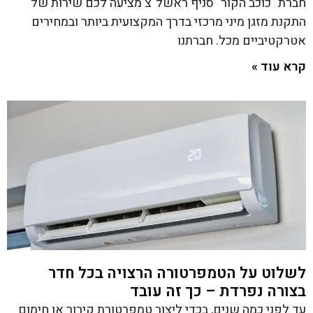
חברת "כוכב הקור" סניף ראשל"צ מציעה לכם שירות של
התקנת מזגן מיני מרכזי בדרך המקצועית ביותר ובמחירים
אטרקטיביים מכל. חברתנו
קרא עוד »
לשלוט על הטמפרטורה הרצויה בכל חדר
בצורה נפרדת – כך זה עובד
עד לפני כמה שנים, בכדי ליצור טמפרטורת קירור או חימום