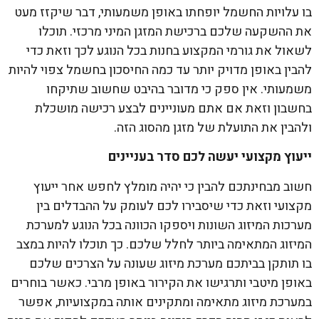
בו עלויות החשמל יופחתו באופן משמעותי, דבר שיקזז מעט
את ההשקעה שלכם ברכישת המזגן המיני מרכזי. תוכלו
לשאול את גורמי המקצוע בחנות בכל הנוגע לכך וזאת כדי
להבין באופן מדויק יותר עד כמה החיסכון בחשמל צפוי להיות
משמעותי. אין ספק כי מדובר בהיבט שחשוב שתיקחו
בחשבון וזאת אם אתם מעוניינים לבצע רכישה מושכלת
ולהבין את התועלת של מזגן מהסוג הזה.
ייעוץ מקצועי יעשה לכם סדר בעניינים
חשוב מבחינתכם להבין כי יהיה מומלץ לחפש אחר ייעוץ
מקצועי וזאת כדי שיסבירו לכם לעומק על ההבדלים בין
מערכות המיזוג השונות ויספקו הכוונה בכל הנוגע למערכת
המיזוג המתאימה ביותר לחלל שלכם. כך תוכלו להיות במצב
בו תותקן בביתכם מערכת מיזוג שעונה על הצרכים שלכם
באופן מיטבי ותרגישו את הקירור באופן מרבי. כאשר בוחרים
במערכת מיזוג מתאימה ומתקינים אותה במקצועיות, אפשר