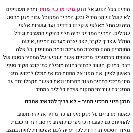
תוהים בכל הנוגע אל
מזגן מיני מרכזי מחיר
ותהיו מעוניינים
לא לשלם יותר מידי? ובכן, המחיר המקובל עבור מזגן מהסוג
הזה נע החל מאלפי שקלים בודדים ועד עשרות אלפי
שקלים. המחיר המדויק יהיה תלוי בהיקף המערכת וגודל
החלל שצריך לקרר, לצד יצרת מערכת המיזוג, איכות
החומרים מהם מיוצרת המערכת ורמת המוניטין. כל אלה
מהווים פרמטרים מרכזיים אשר ישפיעו על המחיר בסופו של
דבר. כמו כן, חשוב לבחור בחנות מובילה כמו כוכב הקור סניף
ראשון לציון. אם תפנו אל החנות הזו אז תוכלו לרכוש מזגן
מיני מרכזי במחיר מאוד תחרותי וזאת כאשר תקבלו יחד עם
המזגן גם שירותי התקנה שיהיו כלולים במחיר!
מזגן מיני מרכזי מחיר – לא צריך להדאיג אתכם
כאשר מדברים על מזגן מיני מרכזי מחיר אז יהיה חשוב
להתייחס גם לעובדה כי מערכות מיזוג מהסוג הזה נחשבות
מאוד חסכוניות. הודות לכך תהיה לכם אפשרות להיות במצב