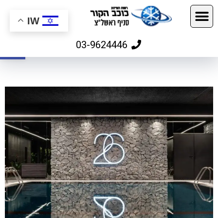
IW
פתח
03-9624446