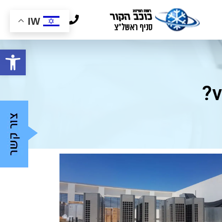
03-9624446
IW
פתח