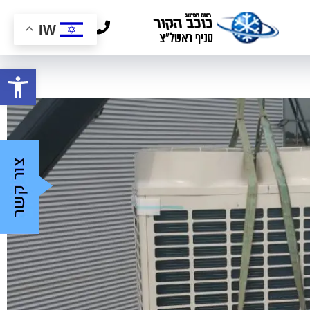
03-9624446
IW
פתח